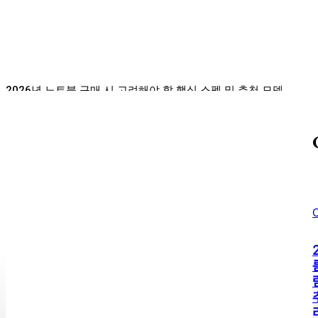
우포늪 생태관의 진짜 매력
Sojipang
-
2026년 08월 08일
2026년 노트북 구매 시 고려해야 할 핵심 스펙 및 추천 모델
2026년 가을 게임 신작 미리보기 및 추천
태풍 경로, 일본에 미친 영향은?
오케이 마담2, 놓치면 후회할 영화의 매력
C
Discover the Allure of 블랙핑크: K-Pop’s Global Sensation