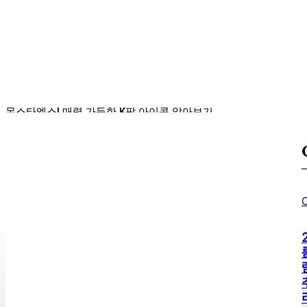
전 가이드: 주요 팀과 선수 분
석
Sojipang
-
2026년 08월 09일
몬스타엑스! 매력 가득한 K팝 아이콘 알아보기
오케이 마담2, 극장에 가야 하는 이유는?
킹덤: 좀비와 역사, 두 세계의 만남
C
경남 창녕 사람들이 잘 모르는 우포늪 생태관의 진짜 매력
2026년 노트북 구매 시 고려해야 할 핵심 스펙 및 추천 모델