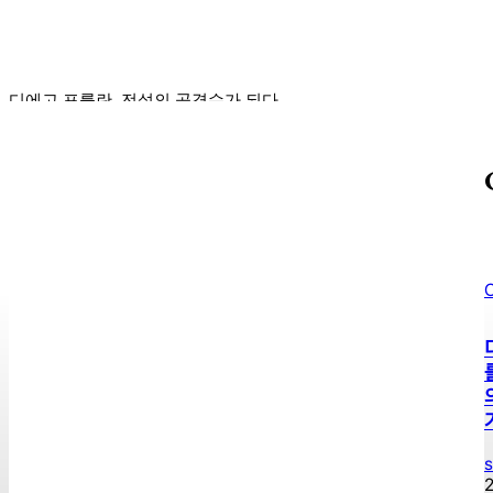
Sojipang
-
2026년 08월 09일
디에고 포를란, 전설의 공격수가 되다
강원 춘천 한 번 가면 또 생각나는 홍천 댐
2026년 여름 필수 e스포츠 관전 가이드: 주요 팀과 선수 분석
몬스타엑스! 매력 가득한 K팝 아이콘 알아보기
C
오케이 마담2, 극장에 가야 하는 이유는?
s