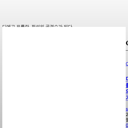
Sojipang
-
2026년 08월 09일
디에고 포를란, 전설의 공격수가 되다
강원 춘천 한 번 가면 또 생각나는 홍천 댐
2026년 여름 필수 e스포츠 관전 가이드: 주요 팀과 선수 분석
C
몬스타엑스! 매력 가득한 K팝 아이콘 알아보기
오케이 마담2, 극장에 가야 하는 이유는?
s