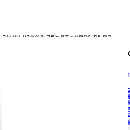
만남
Sojipang
-
2026년 08월 09일
경남 창녕 사람들이 잘 모르는 우포늪 생태관의 진짜 매력
2026년 노트북 구매 시 고려해야 할 핵심 스펙 및 추천 모델
2026년 가을 게임 신작 미리보기 및 추천
C
태풍 경로, 일본에 미친 영향은?
오케이 마담2, 놓치면 후회할 영화의 매력