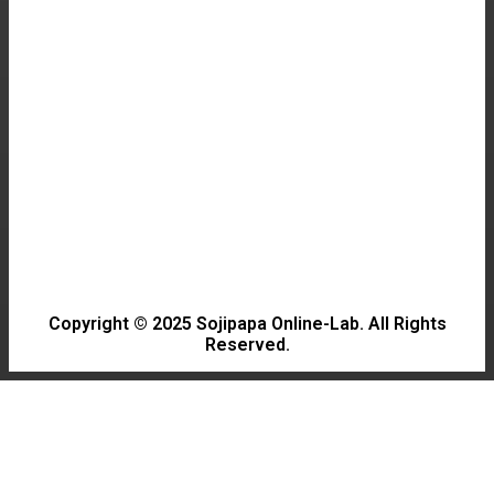
GAME
최신 게임 하드웨어 구입 가이드: 성능 비교 및 추
천
NEWS
한국고속철도, 요금 인하와 좌석 확대 소식!
Copyright © 2025 Sojipapa Online-Lab. All Rights
Reserved.