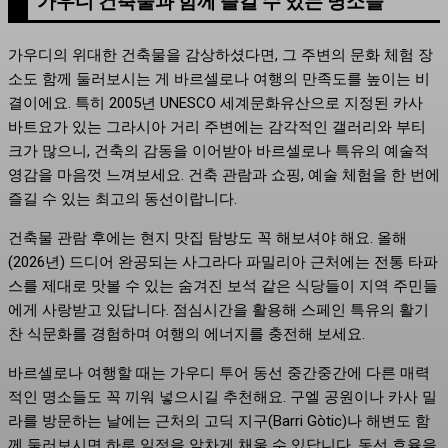
가우디 건축물과 함께 즐길 수 있는 명소들
가우디의 위대한 건축물을 감상하셨다면, 그 주변의 문화 체험 장
소도 함께 둘러보시는 게 바르셀로나 여행의 만족도를 높이는 비
결이에요. 특히 2005년 UNESCO 세계문화유산으로 지정된 카사
바트요가 있는 그라시아 거리 주변에는 감각적인 갤러리와 부티
크가 많으니, 건축의 감동을 이어받아 바르셀로나 특유의 예술적
영감을 마음껏 느껴보세요. 건축 관람과 쇼핑, 예술 체험을 한 번에
즐길 수 있는 최고의 동선이랍니다.
건축물 관람 후에는 현지 맛집 탐방도 꼭 해보셔야 해요. 올해
(2026년) 드디어 완공되는 사그라다 파밀리아 근처에는 전통 타파
스를 제대로 맛볼 수 있는 숨겨진 보석 같은 식당들이 지역 주민들
에게 사랑받고 있답니다. 점심시간을 활용해 스페인 특유의 활기
찬 식문화를 경험하며 여행의 에너지를 충전해 보세요.
바르셀로나 여행할 때는 가우디 투어 동선 중간중간에 다른 매력
적인 명소들도 꼭 끼워 넣으시길 추천해요. 구엘 공원이나 카사 밀
라를 방문하는 날에는 근처의 고딕 지구(Barri Gòtic)나 해변도 함
께 둘러보시면 하루 일정을 알차게 채울 수 있답니다. 동선 효율을