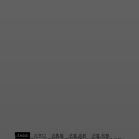
가우디
건축물
구엘 공원
구엘 저택
TAGS