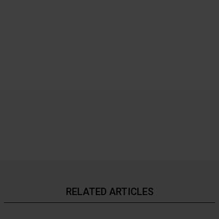
오디세이 영화, 현재의 화제
속으로
2026년 08월 08일
RELATED ARTICLES