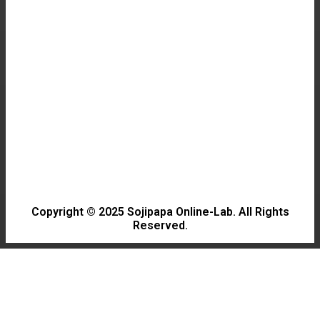
HALLYU
Discover the Charm of 나는 솔로: A Must-Watch
Korean Drama
SCIENCE
데이터 센터의 비밀과 혁신
Copyright © 2025 Sojipapa Online-Lab. All Rights
Reserved.