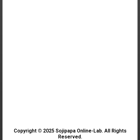
HALLYU
Discover the Charm of 나는 솔로: A Must-Watch
Korean Drama
SCIENCE
데이터 센터의 비밀과 혁신
CULTURE
장윤정의 새로운 시작, 제2의 삶
Copyright © 2025 Sojipapa Online-Lab. All Rights
Reserved.