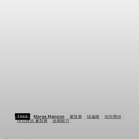
Merge Mansion
꽃정원
대걸레
머지맨션
TAGS
머지맨션 꽃정원
쓰레받기