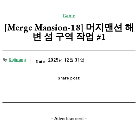
Game
[Merge Mansion-18] 머지맨션 해
변 섬 구역 작업 #1
By:
Sojipang
2025년 12월 31일
Date:
Share post:
Email
Print
Naver
Copy URL
K
- Advertisement -