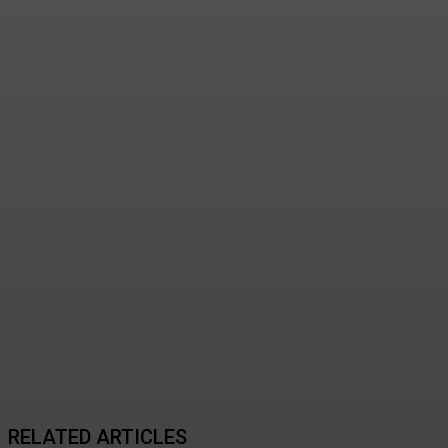
Discovering 이찬원: The
Rising Star of K-Pop
2026년 08월 07일
RELATED ARTICLES