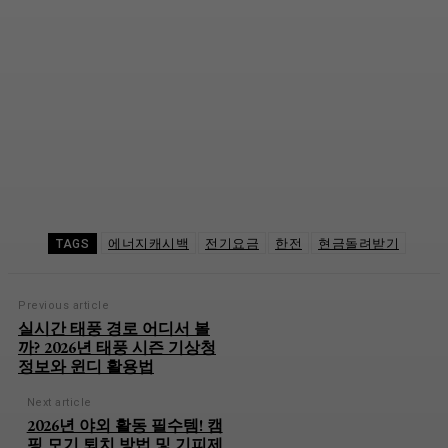
에너지캐시백
전기요금
한전
현금돌려받기
TAGS
Previous article
실시간 태풍 경로 어디서 볼
까? 2026년 태풍 시즌 기상청
정보와 윈디 활용법
Next article
2026년 야외 활동 필수템! 캠
핑 모기 퇴치 방법 및 기피제