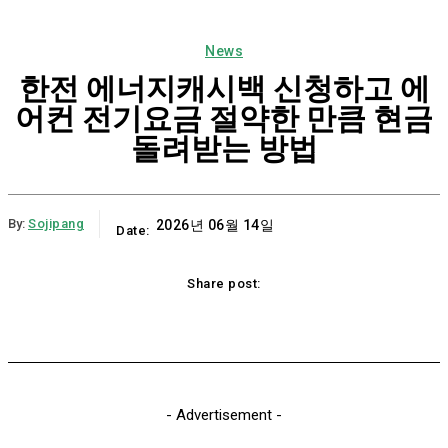
News
한전 에너지캐시백 신청하고 에
어컨 전기요금 절약한 만큼 현금
돌려받는 방법
By:
Sojipang
2026년 06월 14일
Date:
Share post:
Email
Print
Naver
Copy URL
K
- Advertisement -