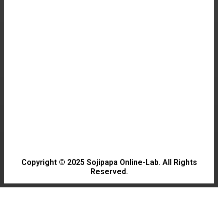
한국고속철도, 요금 인하와 좌석 확대 소식!
HALLYU
Discover the Charm of 이런 엿같은 사랑: A
Must-Watch Drama
HALLYU
Discovering 스트레이 키즈: The Rising Stars of
K-Pop
Copyright © 2025 Sojipapa Online-Lab. All Rights
Reserved.