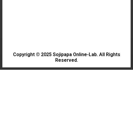
충남 태안 한 번 가면 또 생각나는 태안해변길
GAME
2026년 가을 게임 신작 출시 일정과 예측 탐험
Copyright © 2025 Sojipapa Online-Lab. All Rights
Reserved.