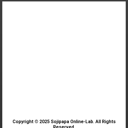
데이터 센터의 비밀과 혁신
CULTURE
장윤정의 새로운 시작, 제2의 삶
TRAVEL
충남 태안 한 번 가면 또 생각나는 태안해변길
GAME
2026년 가을 게임 신작 출시 일정과 예측 탐험
Copyright © 2025 Sojipapa Online-Lab. All Rights
Reserved.