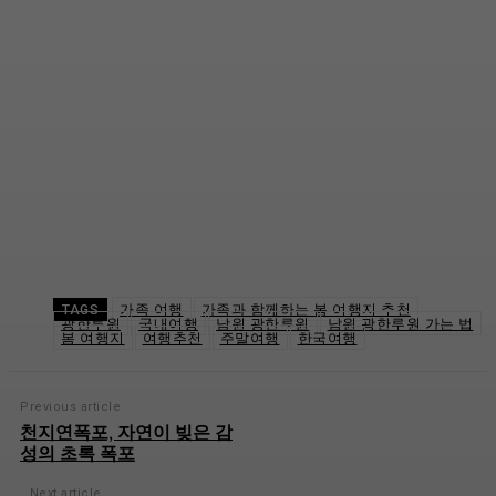
가족 여행
가족과 함께하는 봄 여행지 추천
TAGS
광한루원
국내여행
남원 광한루원
남원 광한루원 가는 법
봄 여행지
여행추천
주말여행
한국여행
Previous article
천지연폭포, 자연이 빚은 감
성의 초록 폭포
Next article