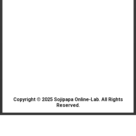
름을 즐기자
TRAVEL
사람들이 잘 모르는 소리울계곡의 진짜 매력
GAME
최신 게임 하드웨어 구입 가이드: 성능 비교 및 추
천
Copyright © 2025 Sojipapa Online-Lab. All Rights
Reserved.