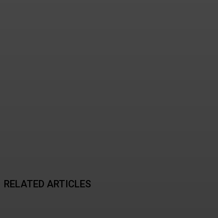
사람들이 잘 모르는 소리울계
곡의 진짜 매력
2026년 08월 06일
RELATED ARTICLES