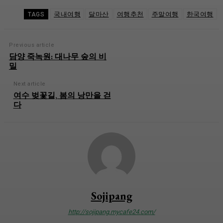
국내여행
달마산
여행추천
주말여행
한국여행
TAGS
Previous article
담양 죽녹원: 대나무 숲의 비
밀
Next article
여수 벚꽃길, 봄의 낭만을 걷
다
Sojipang
http://sojipang.mycafe24.com/