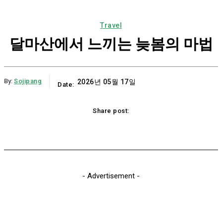
Travel
달마산에서 느끼는 늦봄의 마법
By:
Sojipang
2026년 05월 17일
Date:
Share post:
Email
Print
Naver
Copy URL
K
- Advertisement -