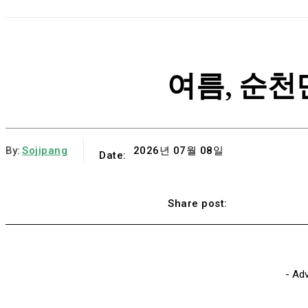
여름, 순
By:
Sojipang
2026년 07월 08일
Date:
Faceboo
Share post:
- Ad