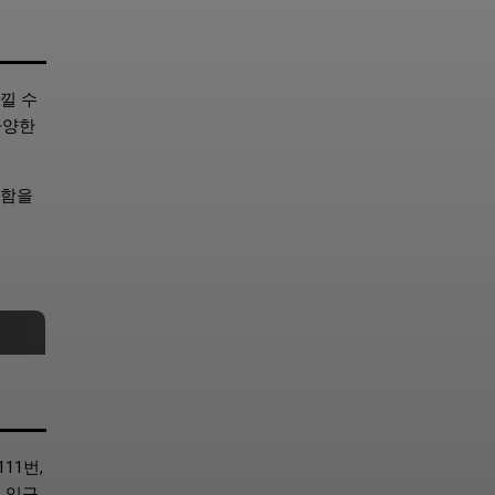
낄 수
다양한
사함을
11번,
 입구