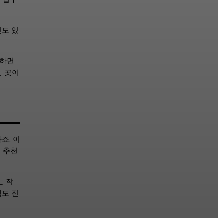
인도 있
문하면
는 곳이
죠. 이
을 추천
는 작
램도 진