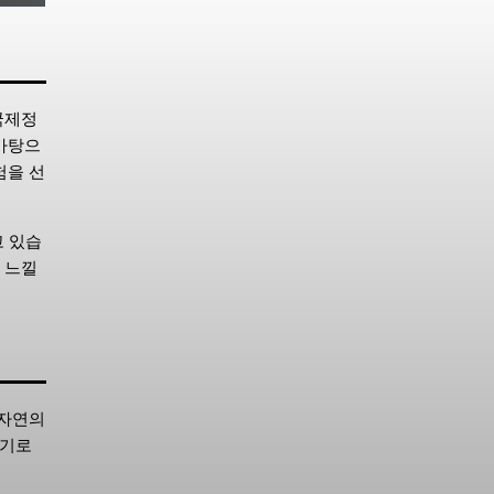
국제정
바탕으
험을 선
고 있습
 느낄
 자연의
향기로