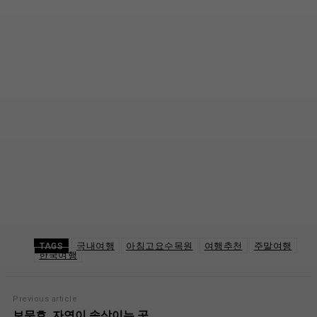
국내여행
아침고요수목원
여행추천
주말여행
TAGS
한국여행
Previous article
보문호, 자연이 속삭이는 곳