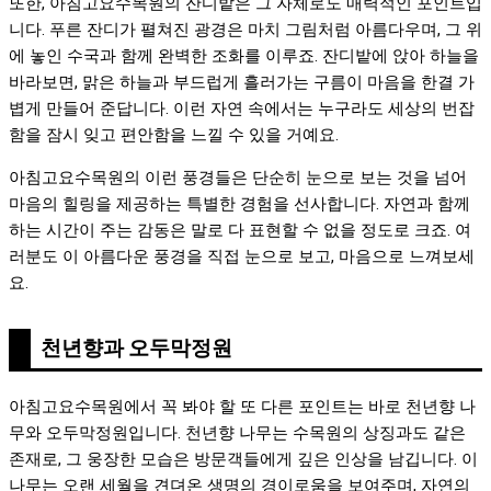
또한, 아침고요수목원의 잔디밭은 그 자체로도 매력적인 포인트입
니다. 푸른 잔디가 펼쳐진 광경은 마치 그림처럼 아름다우며, 그 위
에 놓인 수국과 함께 완벽한 조화를 이루죠. 잔디밭에 앉아 하늘을
바라보면, 맑은 하늘과 부드럽게 흘러가는 구름이 마음을 한결 가
볍게 만들어 준답니다. 이런 자연 속에서는 누구라도 세상의 번잡
함을 잠시 잊고 편안함을 느낄 수 있을 거예요.
아침고요수목원의 이런 풍경들은 단순히 눈으로 보는 것을 넘어
마음의 힐링을 제공하는 특별한 경험을 선사합니다. 자연과 함께
하는 시간이 주는 감동은 말로 다 표현할 수 없을 정도로 크죠. 여
러분도 이 아름다운 풍경을 직접 눈으로 보고, 마음으로 느껴보세
요.
천년향과 오두막정원
아침고요수목원에서 꼭 봐야 할 또 다른 포인트는 바로 천년향 나
무와 오두막정원입니다. 천년향 나무는 수목원의 상징과도 같은
존재로, 그 웅장한 모습은 방문객들에게 깊은 인상을 남깁니다. 이
나무는 오랜 세월을 견뎌온 생명의 경이로움을 보여주며, 자연의