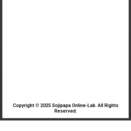
GAME
최신 게임 하드웨어 구입 가이드: 성능 비교 및 추
천
NEWS
한국고속철도, 요금 인하와 좌석 확대 소식!
HALLYU
Discover the Charm of 이런 엿같은 사랑: A
Must-Watch Drama
Copyright © 2025 Sojipapa Online-Lab. All Rights
Reserved.