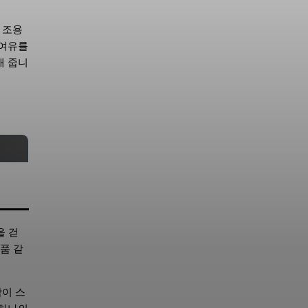
 조용
 여유를
해 줍니
을 걷
품 같
함이 스