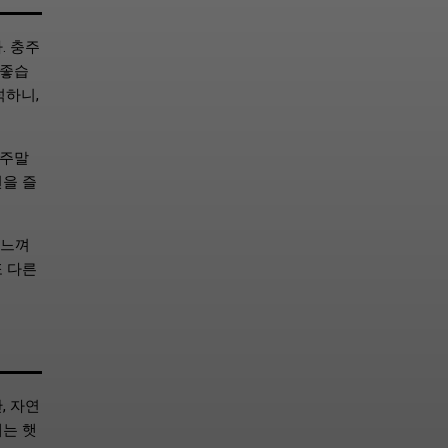
. 충주
 좋습
넉하니,
 주말
연을 즐
 느껴
또 다른
, 자연
에는 햇