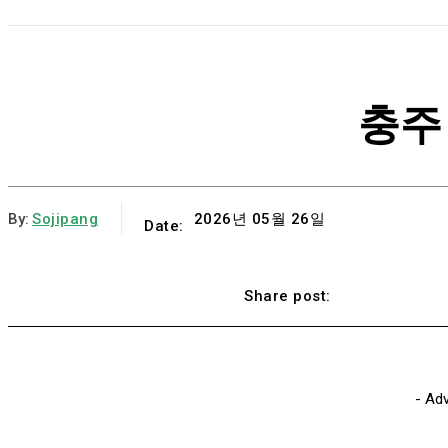
충주
By:
Sojipang
2026년 05월 26일
Date:
Faceboo
Share post:
- Ad