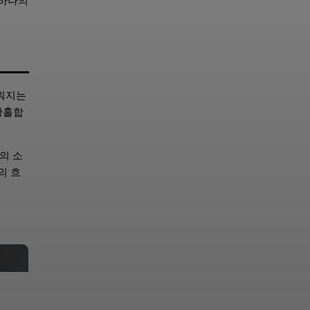
 하나의
리워지는
황홀합
의 소
의 흐