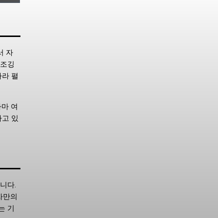
서 자
 조깅
따라 펼
마 여
하고 있
니다.
자만의
는 기