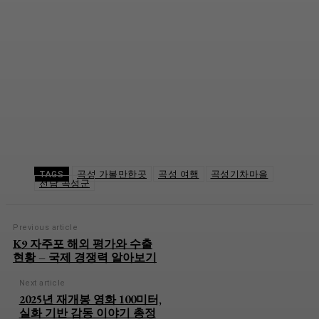
곡성 가볼만한곳
곡성 여행
곡성기차마을
TAGS
전남 곡성군
Previous article
K9 자주포 해외 평가와 수출
현황 – 국제 경쟁력 알아보기
Next article
2025년 재개봉 영화 100미터,
실화 기반 감동 이야기 총정