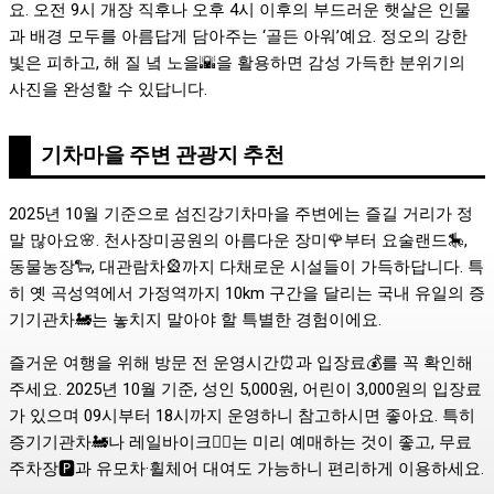
요. 오전 9시 개장 직후나 오후 4시 이후의 부드러운 햇살은 인물
과 배경 모두를 아름답게 담아주는 ‘골든 아워’예요. 정오의 강한
빛은 피하고, 해 질 녘 노을🌇을 활용하면 감성 가득한 분위기의
사진을 완성할 수 있답니다.
기차마을 주변 관광지 추천
2025년 10월 기준으로 섬진강기차마을 주변에는 즐길 거리가 정
말 많아요🌸. 천사장미공원의 아름다운 장미🌹부터 요술랜드🎠,
동물농장🐑, 대관람차🎡까지 다채로운 시설들이 가득하답니다. 특
히 옛 곡성역에서 가정역까지 10km 구간을 달리는 국내 유일의 증
기기관차🚂는 놓치지 말아야 할 특별한 경험이에요.
즐거운 여행을 위해 방문 전 운영시간⏰과 입장료💰를 꼭 확인해
주세요. 2025년 10월 기준, 성인 5,000원, 어린이 3,000원의 입장료
가 있으며 09시부터 18시까지 운영하니 참고하시면 좋아요. 특히
증기기관차🚂나 레일바이크🚴‍♂️는 미리 예매하는 것이 좋고, 무료
주차장🅿️과 유모차·휠체어 대여도 가능하니 편리하게 이용하세요.